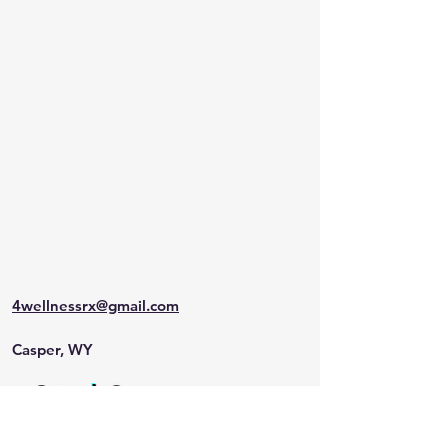
4wellnessrx@gmail.com
Casper, WY